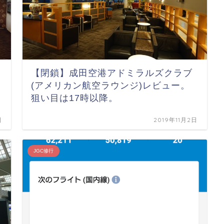
【閉鎖】成田空港アドミラルズクラブ
(アメリカン航空ラウンジ)レビュー。
狙い目は17時以降。
日
2019年11月2日
JGC修行