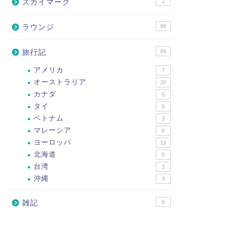
スカイマーク
2
ラウンジ
86
旅行記
88
アメリカ
7
オーストラリア
20
カナダ
5
タイ
5
ベトナム
3
マレーシア
6
ヨーロッパ
16
北海道
5
台湾
3
沖縄
3
雑記
8