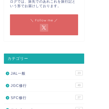
ログでは、旅先でのあれこれを旅行記と
いう形でお届けしております。
＼ Follow me ／
カテゴリー
JAL一般
23
JGC修行
49
SFC修行
27