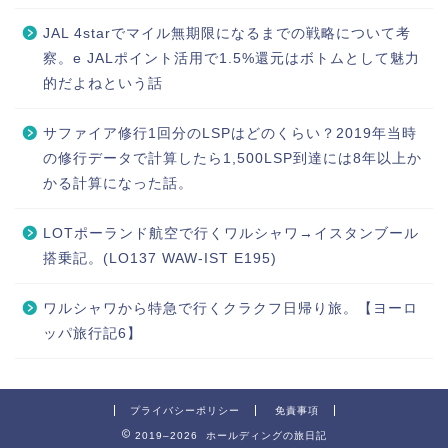
JAL 4starでマイル無期限になるまでの戦略について考
察。e JALポイント活用で1.5%還元はボトムとして魅力
的だよねという話
サファイア修行1回分のLSPはどのくらい？2019年当時
の修行データで計算したら1,500LSP到達には8年以上か
かる計算になった話。
LOTポーランド航空で行くワルシャワ→イスタンブール
搭乗記。(LO137 WAW-IST E195)
ワルシャワから特急で行くクラクフ日帰り旅。【ヨーロ
ッパ旅行記6】
プライバシーポリシー
免責事項
2019–2026 ホールディングの旅日記