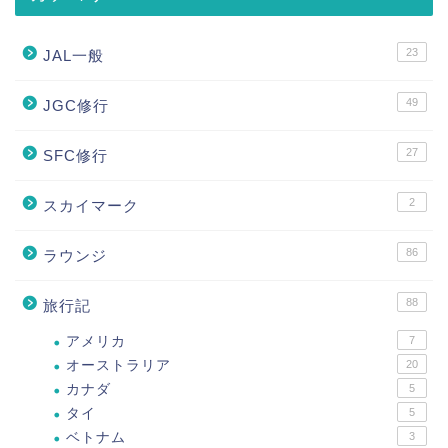
23
JAL一般
49
JGC修行
27
SFC修行
2
スカイマーク
86
ラウンジ
88
旅行記
アメリカ
7
オーストラリア
20
カナダ
5
タイ
5
ベトナム
3