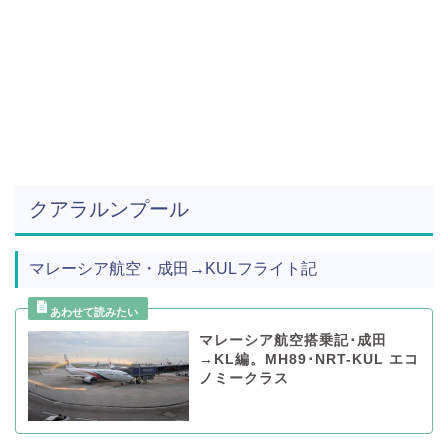
クアラルンプール
マレーシア航空・成田→KULフライト記
マレーシア航空搭乗記･成田
→KL編。MH89･NRT-KUL エコ
ノミークラス