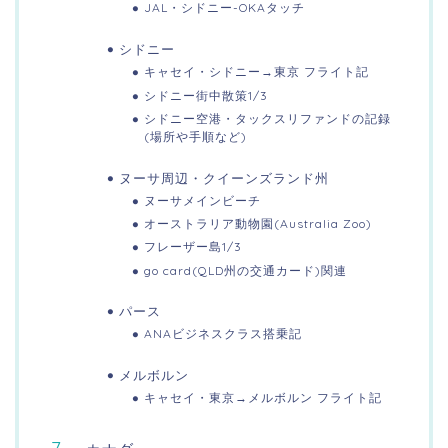
JAL・シドニー-OKAタッチ
シドニー
キャセイ・シドニー→東京 フライト記
シドニー街中散策1/3
シドニー空港・タックスリファンドの記録
(場所や手順など)
ヌーサ周辺・クイーンズランド州
ヌーサメインビーチ
オーストラリア動物園(Australia Zoo)
フレーザー島1/3
go card(QLD州の交通カード)関連
パース
ANAビジネスクラス搭乗記
メルボルン
キャセイ・東京→メルボルン フライト記