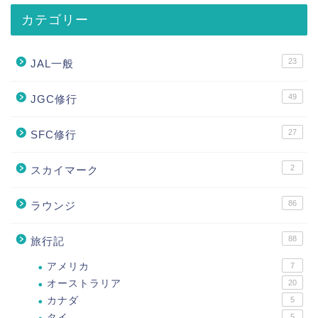
カテゴリー
23
JAL一般
49
JGC修行
27
SFC修行
2
スカイマーク
86
ラウンジ
88
旅行記
アメリカ
7
オーストラリア
20
カナダ
5
タイ
5