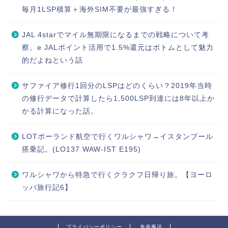
毎月1LSP積算＋海外SIM不要が最強すぎる！
JAL 4starでマイル無期限になるまでの戦略について考
察。e JALポイント活用で1.5%還元はボトムとして魅力
的だよねという話
サファイア修行1回分のLSPはどのくらい？2019年当時
の修行データで計算したら1,500LSP到達には8年以上か
かる計算になった話。
LOTポーランド航空で行くワルシャワ→イスタンブール
搭乗記。(LO137 WAW-IST E195)
ワルシャワから特急で行くクラクフ日帰り旅。【ヨーロ
ッパ旅行記6】
プライバシーポリシー
免責事項