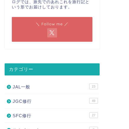
ログでは、旅先でのあれこれを旅行記と
いう形でお届けしております。
＼ Follow me ／
カテゴリー
JAL一般
23
JGC修行
49
SFC修行
27