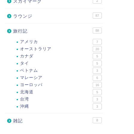
スカイマーク
2
ラウンジ
87
旅行記
88
アメリカ
7
オーストラリア
20
カナダ
5
タイ
5
ベトナム
3
マレーシア
6
ヨーロッパ
16
北海道
5
台湾
3
沖縄
3
雑記
8