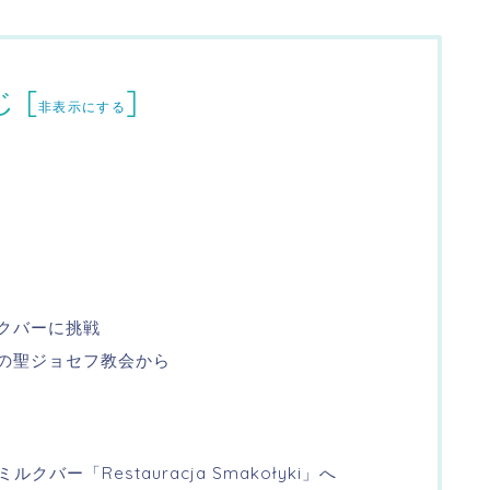
じ
[
]
非表示にする
ルクバーに挑戦
近くの聖ジョセフ教会から
クバー「Restauracja Smakołyki」へ