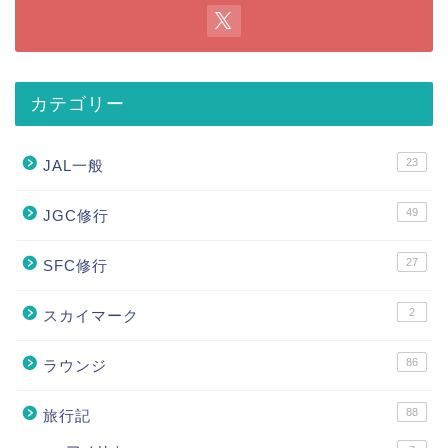
カテゴリー
23
JAL一般
49
JGC修行
27
SFC修行
2
スカイマーク
86
ラウンジ
88
旅行記