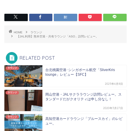
HOME
ラウンジ
【JAL利用】熊本空港・共有ラウンジ「ASO」訪問レビュー。
RELATED POST
ラウンジ
台北桃園空港･シンガポール航空「SliverKris
lounge」レビュー【SFC】
2025年6月8日
ラウンジ
岡山空港・JALサクララウンジ訪問レビュー。ス
タンダードだがクオリティは申し分なし！
2020年3月27日
ラウンジ
高知空港カードラウンジ「ブルースカイ」のレビ
ュー。