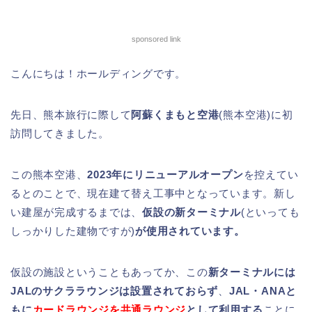
sponsored link
こんにちは！ホールディングです。
先日、熊本旅行に際して
阿蘇くまもと空港
(熊本空港)に初
訪問してきました。
この熊本空港、
2023年にリニューアルオープン
を控えてい
るとのことで、現在建て替え工事中となっています。新し
い建屋が完成するまでは、
仮設の新ターミナル
(といっても
しっかりした建物ですが)
が使用されています。
仮設の施設ということもあってか、この
新ターミナルには
JALのサクララウンジは設置されておらず
、
JAL・ANAと
もに
カードラウンジを共通ラウンジ
として利用する
ことに