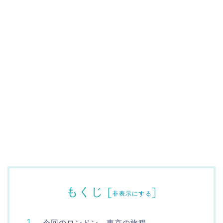
もくじ
[
]
非表示にする
今回のロンドン→東京の旅程