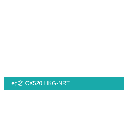
Leg② CX520:HKG-NRT