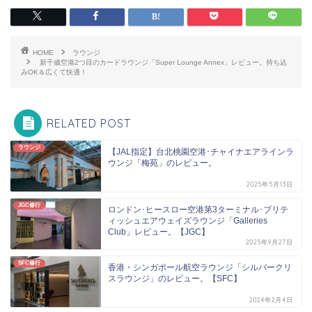
HOME
ラウンジ
新千歳空港2つ目のカードラウンジ「Super Lounge Annex」レビュー。持ち込
みOK＆広くて快適！
RELATED POST
ラウンジ
【JAL指定】台北桃園空港･チャイナエアラインラ
ウンジ「梅苑」のレビュー。
2025年5月13日
JGC修行
ロンドン･ヒースロー空港第3ターミナル･ブリテ
ィッシュエアウェイズラウンジ「Galleries
Club」レビュー。【JGC】
2025年9月27日
SFC修行
香港・シンガポール航空ラウンジ「シルバークリ
スラウンジ」のレビュー。【SFC】
2024年2月4日