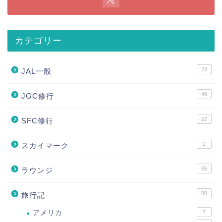
カテゴリー
23
JAL一般
49
JGC修行
27
SFC修行
2
スカイマーク
86
ラウンジ
88
旅行記
アメリカ
7