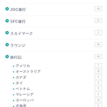
49
JGC修行
27
SFC修行
2
スカイマーク
86
ラウンジ
88
旅行記
アメリカ
7
オーストラリア
20
カナダ
5
タイ
5
ベトナム
3
マレーシア
6
ヨーロッパ
16
北海道
5