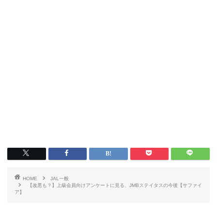
HOME
JAL一般
【改悪も？】上級会員向けアンケートに見る、JMBステイタスの今後【サファイ
ア】