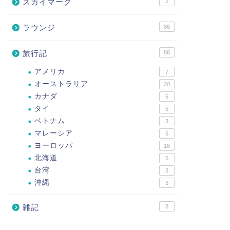
スカイマーク
2
ラウンジ
86
旅行記
88
アメリカ
7
オーストラリア
20
カナダ
5
タイ
5
ベトナム
3
マレーシア
6
ヨーロッパ
16
北海道
5
台湾
3
沖縄
3
雑記
8