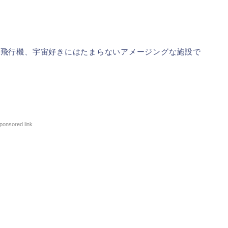
。
。飛行機、宇宙好きにはたまらないアメージングな施設で
ponsored link