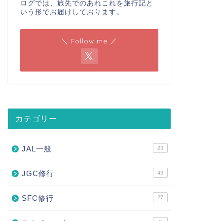
ログでは、旅先でのあれこれを旅行記と
いう形でお届けしております。
＼ Follow me ／
カテゴリー
JAL一般
23
JGC修行
49
SFC修行
27