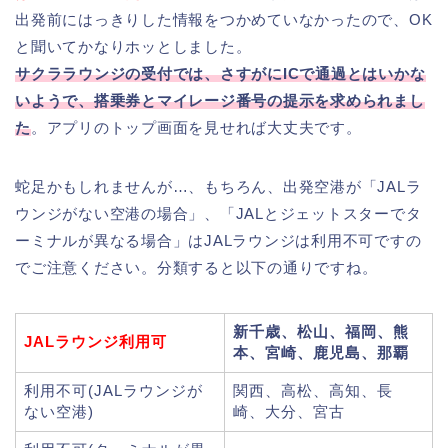
出発前にはっきりした情報をつかめていなかったので、OK
と聞いてかなりホッとしました。
サクララウンジの受付では、さすがにICで通過とはいかな
いようで、搭乗券とマイレージ番号の提示を求められまし
た
。アプリのトップ画面を見せれば大丈夫です。
蛇足かもしれませんが…、もちろん、出発空港が「JALラ
ウンジがない空港の場合」、「JALとジェットスターでタ
ーミナルが異なる場合」はJALラウンジは利用不可ですの
でご注意ください。分類すると以下の通りですね。
新千歳、松山、福岡、熊
JALラウンジ利用可
本、宮崎、鹿児島、那覇
利用不可(JALラウンジが
関西、高松、高知、長
ない空港)
崎、大分、宮古