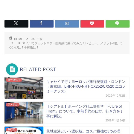
HOME
JAL一般
JALマイルでジェットスター国内線に乗ってみた！レビュー。メリット4選。ラ
ウンジは？手荷物は？
RELATED POST
ヨーロッパ
キャセイで行くヨーロッパ旅行記復路・ロンドン
→東京編。LHR-HKG-NRT(CX252/CX520 エコノ
ミークラス)
2025年10月2日
アメリカ
【シアトル】ボーイング社工場見学「Future of
Flight」について。事前予約の仕方、行き方を丁
寧に解説。
2019年11月26日
旅行記
茨城空港という選択肢。コスパ最強な3つの理