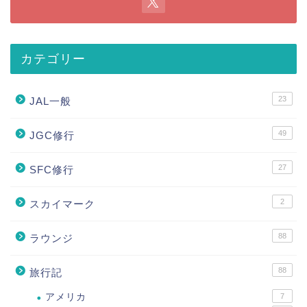
カテゴリー
23
JAL一般
49
JGC修行
27
SFC修行
2
スカイマーク
88
ラウンジ
88
旅行記
アメリカ
7